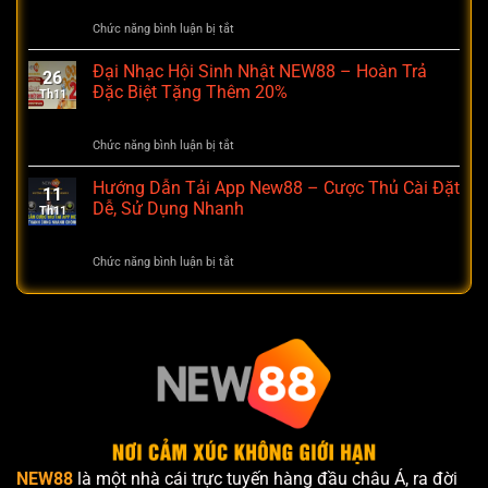
NEW88
Nhanh
Chức năng bình luận bị tắt
ở
Chóng,
NEW88
An
SỔ
Đại Nhạc Hội Sinh Nhật NEW88 – Hoàn Trả
26
Toàn
SỨ
Đặc Biệt Tặng Thêm 20%
Th11
Cho
MỆNH
Người
–
Mới
HÀNH
Chức năng bình luận bị tắt
ở
TRÌNH
Đại
TÍCH
Nhạc
Hướng Dẫn Tải App New88 – Cược Thủ Cài Đặt
11
ĐIỂM
Hội
Dễ, Sử Dụng Nhanh
Th11
VÀNG,
Sinh
CHINH
Nhật
PHỤC
NEW88
Chức năng bình luận bị tắt
ở
VÒNG
–
Hướng
QUAY
Hoàn
Dẫn
TỶ
Trả
Tải
PHÚ
Đặc
App
Biệt
New88
Tặng
–
Thêm
Cược
20%
Thủ
Cài
Đặt
Dễ,
NEW88
là một nhà cái trực tuyến hàng đầu châu Á, ra đời
Sử