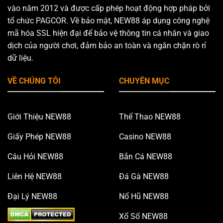
Dụng
vào năm 2012 và được cấp phép hoạt động hợp pháp bởi
Nhanh
tổ chức PAGCOR. Về bảo mật, NEW88 áp dụng công nghệ
mã hóa SSL hiện đại để bảo vệ thông tin cá nhân và giao
dịch của người chơi, đảm bảo an toàn và ngăn chặn rò rỉ
dữ liệu.
VỀ CHÚNG TÔI
CHUYÊN MỤC
️Giới Thiệu NEW88
Thể Thao NEW88
️Giấy Phép NEW88
Casino NEW88
️Câu Hỏi NEW88
Bắn Cá NEW88
️Liên Hệ NEW88
Đá Gà NEW88
️Đại Lý NEW88
Nổ Hũ NEW88
Xổ Số NEW88